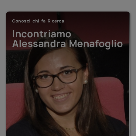
Conosci chi fa Ricerca
Conosci chi fa Ricerca
Conosci chi fa Ricerca
Incontriamo Antonino
Incontriamo
Incontriamo Federico
De Martino
Alessandra Menafoglio
Girotti