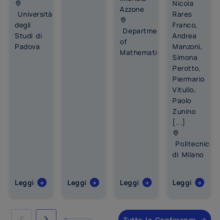
Nicola
Azzone
Università
Rares
degli
Franco,
Department
Studi di
Andrea
of
Padova
Manzoni,
Mathematics
Simona
Perotto,
Piermario
Vitullo,
Paolo
Zunino
[...]
Politecnico
di Milano
Leggi
Leggi
Leggi
Leggi
Tutte le Conferenze