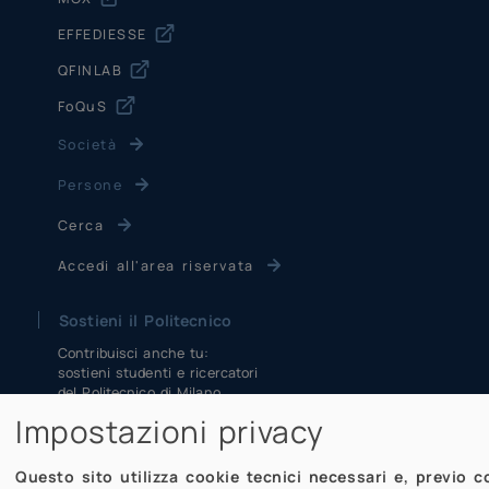
EFFEDIESSE
QFINLAB
FoQuS
Società
Persone
Cerca
Accedi all'area riservata
Sostieni il Politecnico
Contribuisci anche tu:
sostieni studenti e ricercatori
del Politecnico di Milano
Dona anche tu