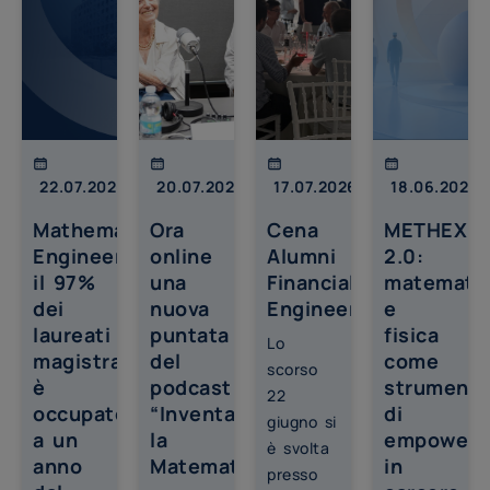
22.07.2026
20.07.2026
17.07.2026
18.06.2026
Mathematical
Ora
Cena
METHEXIS
Engineering,
online
Alumni
2.0:
il 97%
una
Financial
matemati
dei
nuova
Engineering
e
laureati
puntata
fisica
Lo
magistrali
del
come
scorso
è
podcast
strumenti
22
occupato
“Inventare
di
giugno si
a un
la
empowerm
è svolta
anno
Matematica”
in
presso