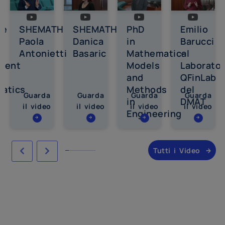
me
SHEMATH
SHEMATH
PhD
Emilio
Paola
Danica
in
Barucci
Antonietti
Basaric
Mathematical
–
ment
Models
Laborator
and
QFinLab
atics
Methods
del
Guarda
Guarda
Guarda
Guarda
in
DMAT
il video
il video
il video
il video
Engineering
Tutti i Video