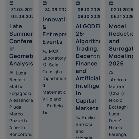
Google Analytics 4 viene usato esclusivamente
31.08.2026 –
24.09.2026
08.10.2026 –
02.11.2026 –
per statistiche aggregate sull'utilizzo del sito. Non
03.09.2026
09.10.2026
06.11.2026
Innovation
sono attivi Google Signals, remarketing, pubblicita
Late
ALGODEFI
Model
personalizzata o collegamenti a Google Ads.
&
Scopo dell
:
Statistiche
Summer
26:
Reduction
Entrepreneurship
Conference
Algorithmic
and
Events
Cookie Tecnici
(sempre richiesto)
in
Trading,
Surrogate
MOX
Scopo dell
:
Tecnici
Geometric
Decentralized
Modeling
Laboratory
Analysis
Finance
2026
Sala
and
Consiglio
Luca
Rifiuto
Accetto i selezionati
Artificial
Dipartimento
Benatti,
Andrea
Intelligence
di
Mattia
Manzoni
Realizzato con Klaro!
Matematica,
in
Fogagnolo,
(Chair),
VII piano
Capital
Alessandra
Nicolò
– Edificio
Pluda,
Botteghi,
Markets
14
Marco
Luca
Emilio
Pozzetta,
Dede',
Barucci
Alberto
Nicola
and
Roncoroni.
Farenga,
Michele