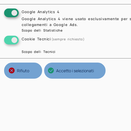
Contattaci
Contatti
©2024 - Sede Legale: Piazza Leonardo da Vinci 32, 20133
Milano - P.IVA 04376620151 - C.F. 8005793015
Privacy Policy
Cookie Policy
Update your cookie
preferences