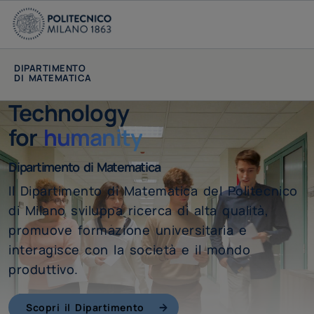
DIPARTIMENTO
DI MATEMATICA
Technology
for
humanity
Dipartimento di Matematica
Il Dipartimento di Matematica del Politecnico
di Milano sviluppa ricerca di alta qualità,
promuove formazione universitaria e
interagisce con la società e il mondo
produttivo.
Scopri il Dipartimento