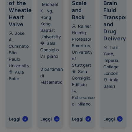
of the
Scale
Brain
Michael
Wheatley
and
Fluid
K. Ng,
Heart
Back
Transport
Hong
Valve
and
Kong
Rainer
Baptist
Drug
Helmig,
Jose
University
Delivery
Professor
A.
Sala
Emeritus,
Cuminato,
Tian
Consiglio
University
São
Yuan,
VII piano
of
Paulo
Imperial
-
Stuttgart
University
College
Dipartimento
Sala
Aula
London
di
Consiglio,
Saleri
Aula
Matematica
Edificio
Saleri
14,
Politecnico
di Milano
Leggi
Leggi
Leggi
Leggi