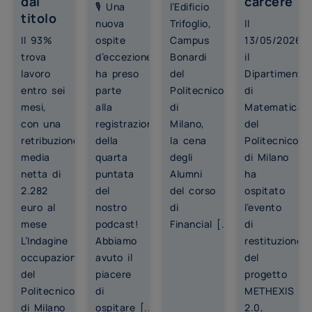
dal
carcere
🎙️ Una
l’Edificio
titolo
nuova
Trifoglio,
Il
Il 93%
ospite
Campus
13/05/2026,
trova
d’eccezione
Bonardi
il
lavoro
ha preso
del
Dipartimento
entro sei
parte
Politecnico
di
mesi,
alla
di
Matematica
con una
registrazione
Milano,
del
retribuzione
della
la cena
Politecnico
media
quarta
degli
di Milano
netta di
puntata
Alumni
ha
2.282
del
del corso
ospitato
euro al
nostro
di
l’evento
mese
podcast!
Financial [...]
di
L’Indagine
Abbiamo
restituzione
occupazionale
avuto il
del
del
piacere
progetto
Politecnico
di
METHEXIS
di Milano
ospitare [...]
2.0,