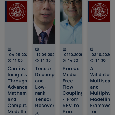
04.09.2026
17.09.2026
01.10.2026
02.10.202
11:00
14:30
14:30
14:30
Cardiovascular
Tensor
Porous
A
Insights
Decompositions
Media
Validated
Through
and
Free-
Multiscale
Advanced
Low-
Flow
and
Mathematical
rank
Coupling
Multiphys
and
Tensor
- From
Modelling
Computational
Recovery
REV to
Framewor
Modelling
Pore
for