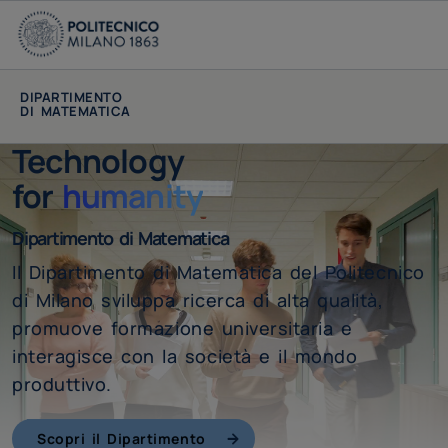
DIPARTIMENTO
DI MATEMATICA
Technology
for
humanity
Dipartimento di Matematica
Il Dipartimento di Matematica del Politecnico
di Milano sviluppa ricerca di alta qualità,
promuove formazione universitaria e
interagisce con la società e il mondo
produttivo.
Scopri il Dipartimento