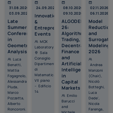
Google Analytics 4 viene usato esclusivamente
31.08.2026 –
24.09.2026
08.10.2026 –
02.11.2026 –
per statistiche aggregate sull'utilizzo del sito. Non
03.09.2026
09.10.2026
06.11.2026
Innovation
sono attivi Google Signals, remarketing, pubblicita
Late
ALGODEFI
Model
personalizzata o collegamenti a Google Ads.
&
Scopo dell
:
Statistiche
Summer
26:
Reduction
Entrepreneurship
Conference
Algorithmic
and
Events
Cookie Tecnici
(sempre richiesto)
in
Trading,
Surrogate
MOX
Scopo dell
:
Tecnici
Geometric
Decentralized
Modeling
Laboratory
Analysis
Finance
2026
Sala
and
Consiglio
Luca
Rifiuto
Accetto i selezionati
Artificial
Dipartimento
Benatti,
Andrea
Intelligence
di
Mattia
Manzoni
Realizzato con Klaro!
Matematica,
in
Fogagnolo,
(Chair),
VII piano
Capital
Alessandra
Nicolò
– Edificio
Pluda,
Botteghi,
Markets
14
Marco
Luca
Emilio
Pozzetta,
Dede',
Barucci
Alberto
Nicola
and
Roncoroni.
Farenga,
Michele