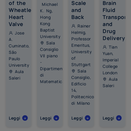
of the
Scale
Brain
Michael
Wheatley
and
Fluid
K. Ng,
Heart
Back
Transport
Hong
Valve
and
Kong
Rainer
Baptist
Drug
Helmig,
Jose
University
Delivery
Professor
A.
Sala
Emeritus,
Cuminato,
Tian
Consiglio
University
São
Yuan,
VII piano
of
Paulo
Imperial
-
Stuttgart
University
College
Dipartimento
Sala
Aula
London
di
Consiglio,
Saleri
Aula
Matematica
Edificio
Saleri
14,
Politecnico
di Milano
Leggi
Leggi
Leggi
Leggi