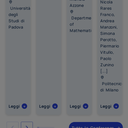
Nicola
Azzone
Università
Rares
degli
Franco,
Department
Studi di
Andrea
of
Padova
Manzoni,
Mathematics
Simona
Perotto,
Piermario
Vitullo,
Paolo
Zunino
[...]
Politecnico
di Milano
Leggi
Leggi
Leggi
Leggi
Tutte le Conferenze