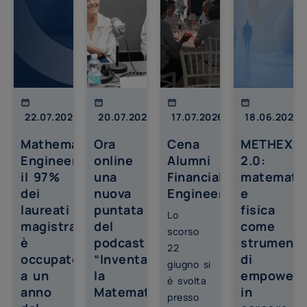
22.07.2026
20.07.2026
17.07.2026
18.06.2026
Mathematical
Ora
Cena
METHEXIS
Engineering,
online
Alumni
2.0:
il 97%
una
Financial
matemati
dei
nuova
Engineering
e
laureati
puntata
fisica
Lo
magistrali
del
come
scorso
è
podcast
strumenti
22
occupato
“Inventare
di
giugno si
a un
la
empowerm
è svolta
anno
Matematica”
in
presso