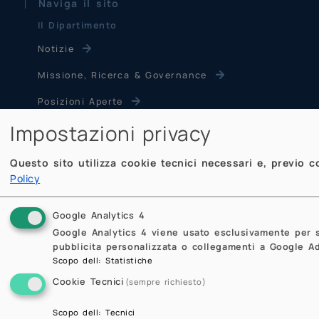
Naviga il sito
Il Dipartimento
Notizie
Missione, Ricerca & Governance
Posizioni Aperte
Studiare al Dipartimento di Matematica
Dicono di noi
Sicurezza
Contatti & PEC
Newsletter
Ricerca
Gruppi di Ricerca