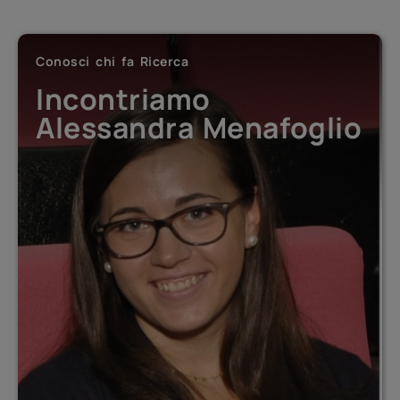
Conosci chi fa Ricerca
Conosci chi fa Ricerca
Conosci chi fa Ricerca
Incontriamo Antonino
Incontriamo
Incontriamo Federico
De Martino
Alessandra Menafoglio
Girotti