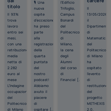
dal
carcere
🎙️ Una
l’Edificio
titolo
nuova
Trifoglio,
Il
Il 93%
ospite
Campus
13/05/2026,
trova
d’eccezione
Bonardi
il
lavoro
ha preso
del
Dipartimento
entro sei
parte
Politecnico
di
mesi,
alla
di
Matematica
con una
registrazione
Milano,
del
retribuzione
della
la cena
Politecnico
media
quarta
degli
di Milano
netta di
puntata
Alumni
ha
2.282
del
del corso
ospitato
euro al
nostro
di
l’evento
mese
podcast!
Financial [...]
di
L’Indagine
Abbiamo
restituzione
occupazionale
avuto il
del
del
piacere
progetto
Politecnico
di
METHEXIS
di Milano
ospitare [...]
2.0,