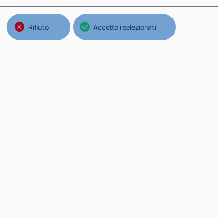
Conosci chi fa Ricerca
Dipartimento di Eccellenza
Eventi
Conferenze
Formazione
Ingegneria Matematica
Didattica Innovativa
Dottorato
Metodi & Modelli Matematici per l'ingegneria
Data Analytics & Decision sciences
Laboratori
MOX