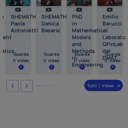
me
SHEMATH
SHEMATH
PhD
Emilio
Paola
Danica
in
Barucci
Antonietti
Basaric
Mathematical
–
ment
Models
Laborator
and
QFinLab
atics
Methods
del
Guarda
Guarda
Guarda
Guarda
in
DMAT
il video
il video
il video
il video
Engineering
Tutti i Video