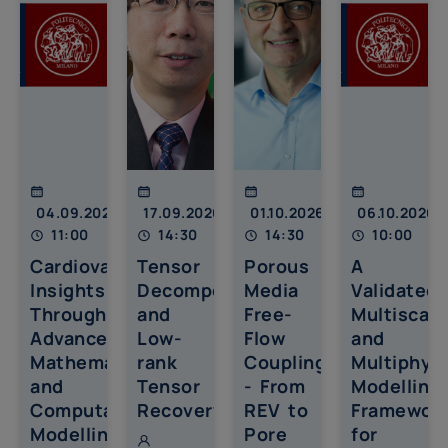
04.09.2026
17.09.2026
01.10.2026
06.10.202
11:00
14:30
14:30
10:00
Cardiovascular
Tensor
Porous
A
Insights
Decompositions
Media
Validated
Through
and
Free-
Multiscale
Advanced
Low-
Flow
and
Mathematical
rank
Coupling
Multiphys
and
Tensor
- From
Modelling
Computational
Recovery
REV to
Framewor
Modelling
Pore
for