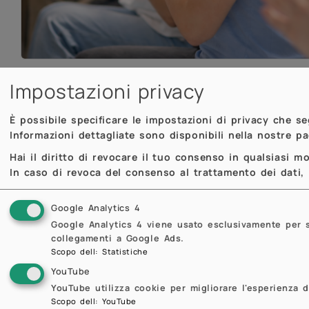
Impostazioni privacy
college americani, offre a
studenti bravi e v
avanzata
in materie
tecnico-scientifiche
, at
È possibile specificare le impostazioni di privacy che s
Informazioni dettagliate sono disponibili nella nostre p
PoliCollege è un progetto delle Scuole di In
Hai il diritto di revocare il tuo consenso in qualsiasi 
In caso di revoca del consenso al trattamento dei dati, i
Elettronica, Informazione e Bioingegneria) e 
Matematica.
Google Analytics 4
Google Analytics 4 viene usato esclusivamente per sta
collegamenti a Google Ads.
Scopo dell
:
Statistiche
YouTube
Previous
Previous
YouTube utilizza cookie per migliorare l'esperienza d
Scopo dell
:
YouTube