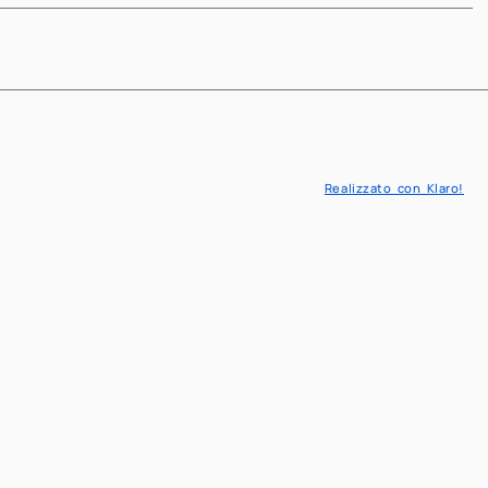
Realizzato con Klaro!
IT
EN
Matematica
novativa