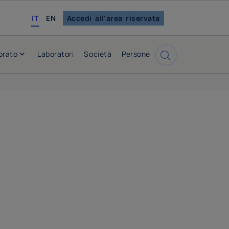
english
IT
EN
Accedi all'area riservata
orato
Laboratori
Società
Persone
Cerca