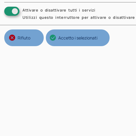
Attivare o disattivare tutti i servizi
Utilizzi questo interruttore per attivare o disattivare 
Rifiuto
Accetto i selezionati
Strutture del Politecnico
Na
Ateneo
Il 
Scuole
No
Poli
Mi