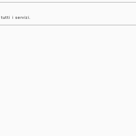
tutti i servizi.
viga il sito
Formazione
Dipartimento
Ingegneria 
tizie
Didattica In
ssione, Ricerca & Governance