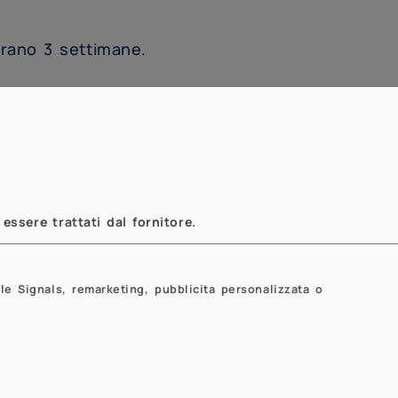
durano 3 settimane.
ca
innovativa
che, ispirandosi al modello dei
rado l’opportunità di una
formazione
ecnico di Milano.
ogato da HOC-LAB (DEIB, Dipartimento di
essere trattati dal fornitore.
ione e Bioingegneria e dal Dipartimento di
le Signals, remarketing, pubblicita personalizzata o
Next
Next