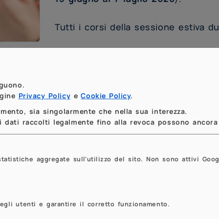
Tutti i corsi della sessione estiva 
PoliCollege è un progetto di
didatti
olenterosi
delle scuole secondarie di secondo g
traverso
corsi on-line
tenuti da
docenti
del Polit
eguono.
agine
Privacy Policy
e
Cookie Policy
.
gegneria del Politecnico di Milano, ideato ed er
momento, sia singolarmente che nella sua interezza.
 dati raccolti legalmente fino alla revoca possono ancora 
gestito dal Dipartimento di Elettronica, Informaz
tistiche aggregate sull'utilizzo del sito. Non sono attivi Goog
egli utenti e garantire il corretto funzionamento.