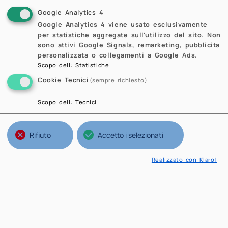
L
2
Google Analytics 4
Critical metrics of the
-norm of
Google Analytics 4 viene usato esclusivamente
the scalar curvature
per statistiche aggregate sull'utilizzo del sito. Non
Abstract
sono attivi Google Signals, remarketing, pubblicita
personalizzata o collegamenti a Google Ads.
Download full text
(0.3 MB)
Scopo dell
:
Statistiche
Cookie Tecnici
(sempre richiesto)
Scopo dell
:
Tecnici
Quaderni MOX
Pubblicazioni del Laboratorio di
Rifiuto
Accetto i selezionati
Modellistica e Calcolo Scientifico MOX. I
lavori riguardano prevalentemente il
Realizzato con Klaro!
campo dell'analisi numerica, della
statistica e della modellistica
matematica applicata a problemi di
interesse ingegneristico. Il sito del