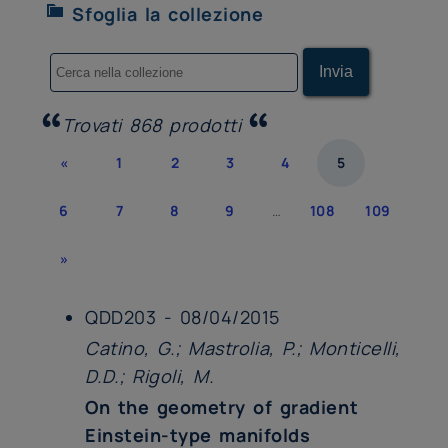
Sfoglia la collezione
Trovati 868 prodotti
«
1
2
3
4
5
6
7
8
9
…
108
109
»
QDD203 - 08/04/2015
Catino, G.; Mastrolia, P.; Monticelli,
D.D.; Rigoli, M.
On the geometry of gradient
Einstein-type manifolds