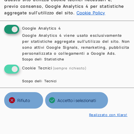
Abstract
previo consenso, Google Analytics 4 per statistiche
aggregate sull'utilizzo del sito.
Cookie Policy
Download full text
(0.7 MB)
QDD228 - 06/07/2017
Google Analytics 4
Bucur, D.; Fragalà, I.; Velichkov, B.;
Google Analytics 4 viene usato esclusivamente
per statistiche aggregate sull'utilizzo del sito. Non
Verzini, G.
sono attivi Google Signals, remarketing, pubblicita
On the honeycomb conjecture for
personalizzata o collegamenti a Google Ads.
Scopo dell
:
Statistiche
a class of minimal convex
Cookie Tecnici
(sempre richiesto)
partitions
Abstract
Scopo dell
:
Tecnici
Download full text
(0.5 MB)
Rifiuto
Accetto i selezionati
Quaderni MOX
Realizzato con Klaro!
Pubblicazioni del Laboratorio di