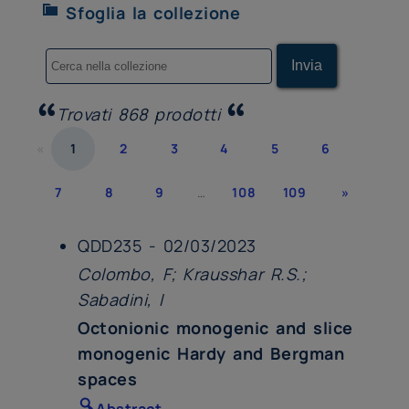
Sfoglia la collezione
Trovati 868 prodotti
«
1
2
3
4
5
6
7
8
9
…
108
109
»
QDD235 - 02/03/2023
Colombo, F; Krausshar R.S.;
Sabadini, I
Octonionic monogenic and slice
monogenic Hardy and Bergman
spaces
Abstract