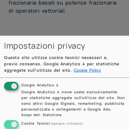
frazionaria basati su potenze frazionarie
di operatori vettoriali.
Impostazioni privacy
Ti sei occupato anche di
superoscillazioni?
Questo sito utilizza cookie tecnici necessari e,
previo consenso, Google Analytics 4 per statistiche
Sì, ho iniziato a studiare la teoria
aggregate sull'utilizzo del sito.
Cookie Policy
matematica delle superoscillazioni
durante il mio post-doc a Los Angeles,
Google Analytics 4
per poi proseguire questa linea di ricerca
Google Analytics 4 viene usato esclusivamente
per statistiche aggregate sull'utilizzo del sito. Non
al Politecnico di Milano. In particolare, mi
sono attivi Google Signals, remarketing, pubblicita
sono occupato delle connessioni tra
personalizzata o collegamenti a Google Ads.
Scopo dell
:
Statistiche
superoscillazioni, trasformate integrali e
Cookie Tecnici
(sempre richiesto)
analisi tempo-frequenza.