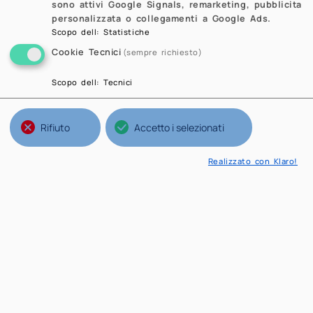
sono attivi Google Signals, remarketing, pubblicita
personalizzata o collegamenti a Google Ads.
Scopo dell
:
Statistiche
Cookie Tecnici
(sempre richiesto)
Scopo dell
:
Tecnici
Rifiuto
Accetto i selezionati
Realizzato con Klaro!
IT
EN
Strutture del Politecnico
Ateneo
Scuole
Poli