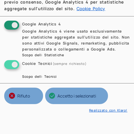
previo consenso, Google Analytics 4 per statistiche
Alberto Artoni: A high order acoustic
aggregate sull'utilizzo del sito.
Cookie Policy
solver for aeroacoustic problems
Google Analytics 4
Google Analytics 4 viene usato esclusivamente
per statistiche aggregate sull'utilizzo del sito. Non
sono attivi Google Signals, remarketing, pubblicita
personalizzata o collegamenti a Google Ads.
Previous
Next
Previous
Next
Scopo dell
:
Statistiche
Cookie Tecnici
(sempre richiesto)
Scopo dell
:
Tecnici
Rifiuto
Accetto i selezionati
Realizzato con Klaro!