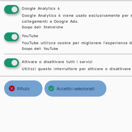
way
Google Analytics 4
The
Google Analytics 4 viene usato esclusivamente per sta
pre
collegamenti a Google Ads.
For
Scopo dell
:
Statistiche
pro
YouTube
YouTube utilizza cookie per migliorare l'esperienza d
det
Scopo dell
:
YouTube
use
bou
Attivare o disattivare tutti i servizi
an 
Utilizzi questo interruttore per attivare o disattivare 
bre
Rifiuto
Accetto i selezionati
P