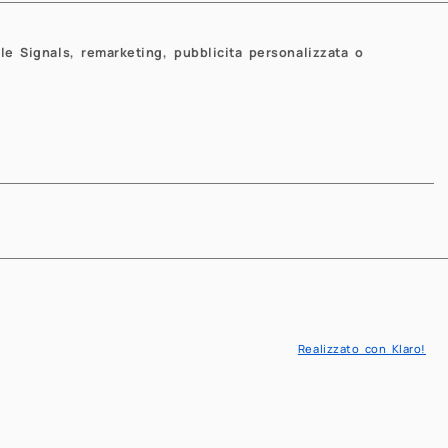
periodicity on the coefficients.
 even when the number of
le Signals, remarketing, pubblicita personalizzata o
-FoSR, a mixed-integer
variable selection and outlier
" to the functional setting, and
coefficients to impose explicit
etected outliers. We establish
oblem, derive a finite-sample
ong oracle property.
Realizzato con Klaro!
Next
Next