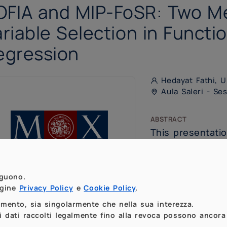
OFIA and MIP-FoSR: Two M
riable Selection in Functio
egression
Hedayat Fathi, U
Aula Saleri - Se
abstract
This presentati
contributions to
linear regressio
setting, we pro
eguono.
Integrated Adap
agine
Privacy Policy
e
Cookie Policy
.
ctional covariates are in a Hilbert space while t
momento, sia singolarmente che nella sua interezza.
 dati raccolti legalmente fino alla revoca possono ancora 
a specific subspace of it, such as a reproducing 