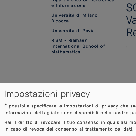
S
e Informazione
Università di Milano
Va
Bicocca
R
Università di Pavia
RISM - Riemann
International School of
Mathematics
Impostazioni privacy
È possibile specificare le impostazioni di privacy che s
Informazioni dettagliate sono disponibili nella nostre p
fun
Hai il diritto di revocare il tuo consenso in qualsiasi 
In caso di revoca del consenso al trattamento dei dati, i
to 