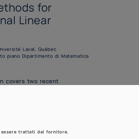
ethods for
nal Linear
niversité Laval, Québec
sto piano Dipartimento di Matematica
on covers two recent
 variable selection in functional
n. For the scalar-on-function
pose SOFIA (Scalar-On-Function
tive Lasso). We assume the
he coefficient functions belong
essere trattati dal fornitore.
kernel Hilbert space. In this