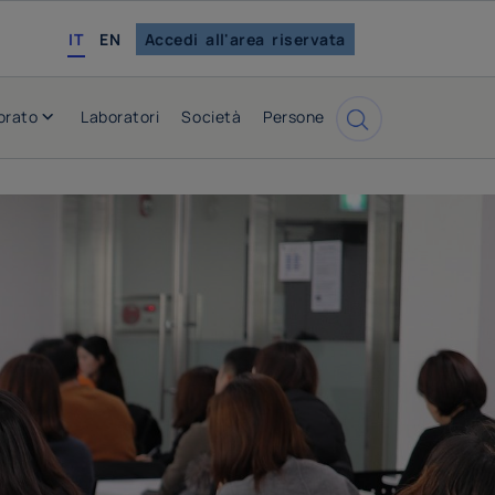
english
IT
EN
Accedi all'area riservata
orato
Laboratori
Società
Persone
Cerca