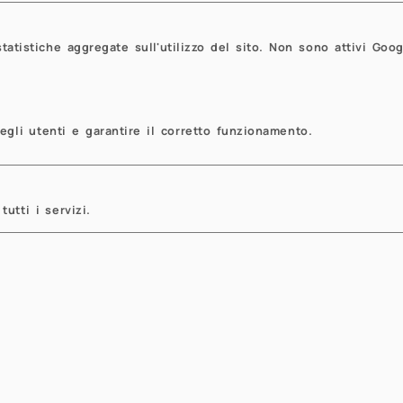
, we impose a controlled level of smoothness or 
 method satisfies a functional oracle property
tistiche aggregate sull'utilizzo del sito. Non sono attivi Goog
dictors exceeds the sample size.
 the function-on-scalar setting, we propose MIP
gramming framework that performs simultaneous 
egli utenti e garantire il corretto funzionamento.
ection. It extends the "mean-shift outlier model
s grouped binary indicators on basis-expansion 
nds on the number of selected predictors and d
equivalence with a functional sparse trimming pr
tutti i servizi.
akdown point, and prove a functional robust str
Previous
revious