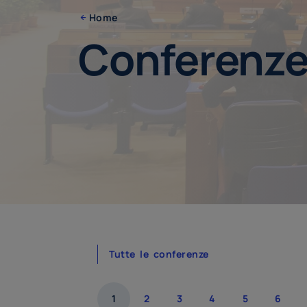
Home
Conferenz
Tutte le conferenze
1
2
3
4
5
6