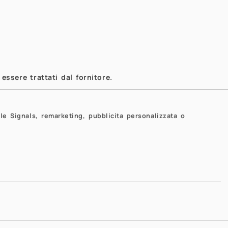
ng 2026
 Dede', Nicola Farenga, Nicola Rares
essere trattati dal fornitore.
le Signals, remarketing, pubblicita personalizzata o
ntralized Finance and