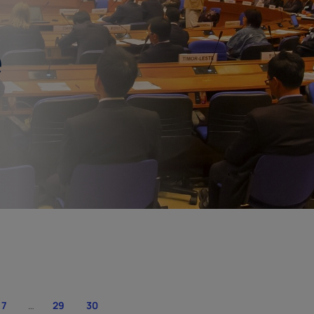
e
Pagina successiva
7
…
29
30