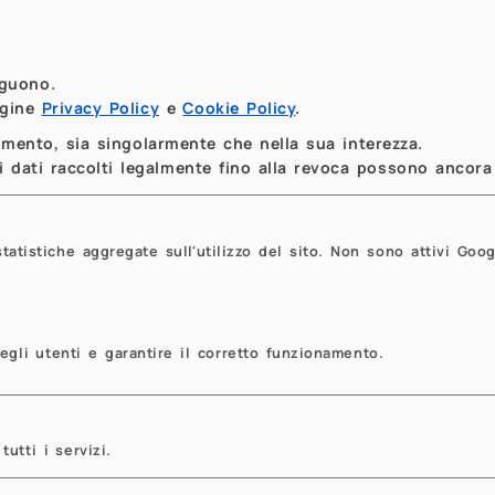
Model Reduction and Surrogate Modeli
mox events
Andrea Manzoni (Chair), Nicolò Botteghi, Luca
eguono.
Franco, Andrea [...]
agine
Privacy Policy
e
Cookie Policy
.
Politecnico di Milano
momento, sia singolarmente che nella sua interezza.
 dati raccolti legalmente fino alla revoca possono ancora 
Leggi
tistiche aggregate sull'utilizzo del sito. Non sono attivi Goog
08 Ott 2026
-
09 Ott 2026
ALGODEFI 26: Algorithmic Trading, Dece
Artificial Intelligence in Capital Markets
egli utenti e garantire il corretto funzionamento.
sezione di finanza quantitativa
Emilio Barucci and Michele Azzone
Department of Mathematics
tutti i servizi.
Leggi