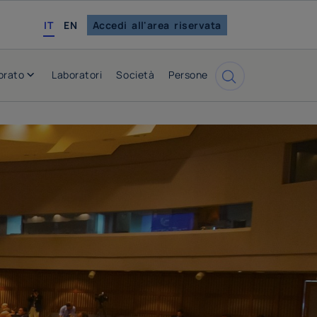
english
IT
EN
Accedi all'area riservata
orato
Laboratori
Società
Persone
Cerca