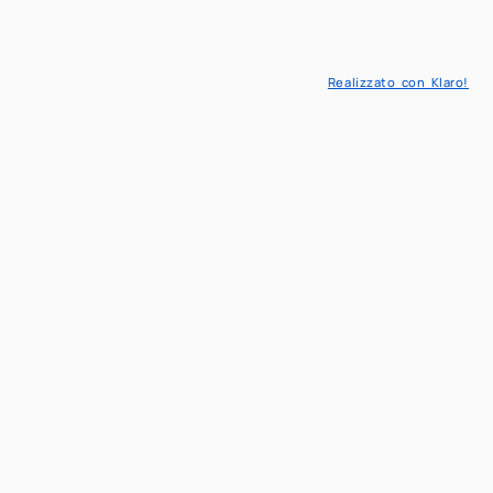
Realizzato con Klaro!
piano – Edificio 14
Analysis
zioni
uda, Marco Pozzetta, Alberto