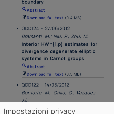
boundary
Abstract
Download full text
(0.4 MB)
QDD124 - 27/06/2012
Bramanti, M.; Niu, P.; Zhu, M.
Interior HW^{1,p} estimates for
divergence degenerate elliptic
systems in Carnot groups
Abstract
Download full text
(0.5 MB)
QDD122 - 14/05/2012
Bonforte, M.; Grillo, G.; Vazquez,
J.L.
Quantitative Local Bounds for
Impostazioni privacy