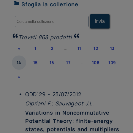
Sfoglia la collezione
Trovati 868 prodotti
«
1
2
…
11
12
13
14
15
16
17
…
108
109
»
QDD129 - 23/07/2012
Cipriani F.; Sauvageot J.L.
Variations in Noncommutative
Potential Theory: finite-energy
states, potentials and multipliers