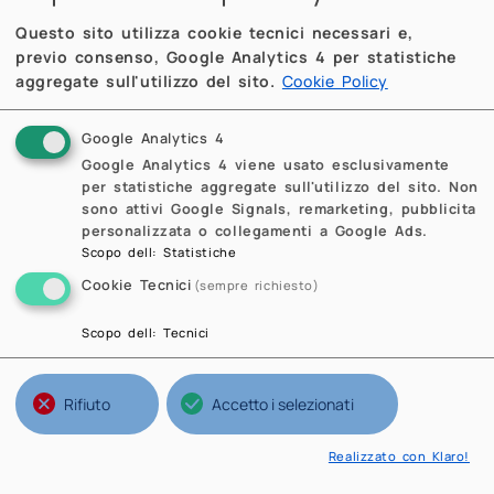
Subcritical Semilinear Elliptic
Equations
Questo sito utilizza cookie tecnici necessari e,
previo consenso, Google Analytics 4 per statistiche
Abstract
aggregate sull'utilizzo del sito.
Cookie Policy
Download full text
(0.7 MB)
Google Analytics 4
QDD123 - 14/05/2012
Google Analytics 4 viene usato esclusivamente
Grillo, G.; Muratori, M.; Porzio, M.M.
per statistiche aggregate sull'utilizzo del sito. Non
sono attivi Google Signals, remarketing, pubblicita
Porous media equations with two
personalizzata o collegamenti a Google Ads.
weights: existence, uniqueness,
Scopo dell
:
Statistiche
smoothing and decay properties
Cookie Tecnici
(sempre richiesto)
of energy solutions via Poincaré
Scopo dell
:
Tecnici
inequalities
Abstract
Rifiuto
Accetto i selezionati
Download full text
(0.6 MB)
Realizzato con Klaro!