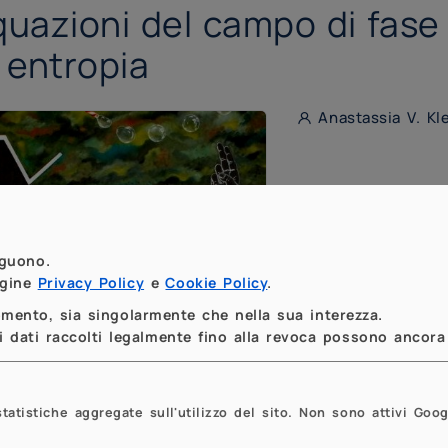
uazioni del campo di fase 
 entropia
Anastassia V. Kle
eguono.
agine
Privacy Policy
e
Cookie Policy
.
momento, sia singolarmente che nella sua interezza.
 dati raccolti legalmente fino alla revoca possono ancora 
tistiche aggregate sull'utilizzo del sito. Non sono attivi Goog