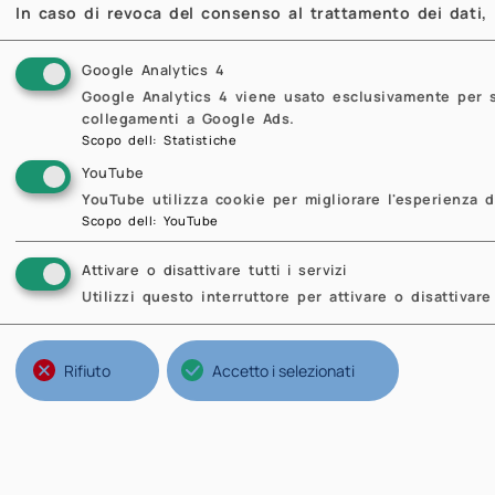
sem
In caso di revoca del consenso al trattamento dei dati, i
any
Google Analytics 4
be 
Google Analytics 4 viene usato esclusivamente per sta
var
collegamenti a Google Ads.
use
Scopo dell
:
Statistiche
app
YouTube
pol
YouTube utilizza cookie per migliorare l'esperienza d
Scopo dell
:
YouTube
Ric
par
Attivare o disattivare tutti i servizi
202
Utilizzi questo interruttore per attivare o disattivare 
con
spe
Rifiuto
Accetto i selezionati
ale