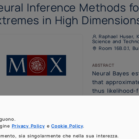
eural Inference Methods fo
xtremes in High Dimension
Raphael Huser, K
Science and Techn
Room 16B.0.1, Bui
abstract
Neural Bayes es
that approximat
thus likelihood-
and amenable to
quantification, 
eriting the appealing large-sample properties o
eguono.
imators are therefore ideal to use with spatial
agine
Privacy Policy
e
Cookie Policy
.
h dimensions, where estimation is often a comput
momento, sia singolarmente che nella sua interezza.