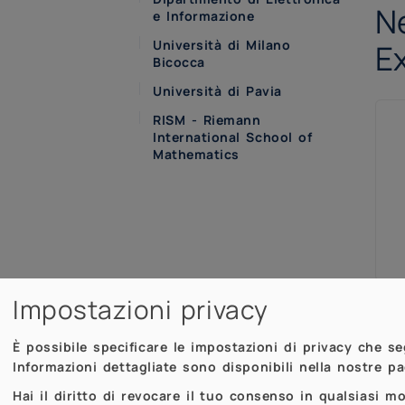
N
e Informazione
Università di Milano
E
Bicocca
Università di Pavia
RISM - Riemann
International School of
Mathematics
Impostazioni privacy
inh
È possibile specificare le impostazioni di privacy che s
est
Informazioni dettagliate sono disponibili nella nostre p
hig
Hai il diritto di revocare il tuo consenso in qualsiasi 