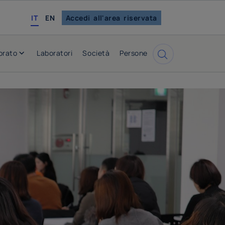
english
IT
EN
Accedi all'area riservata
orato
Laboratori
Società
Persone
Cerca