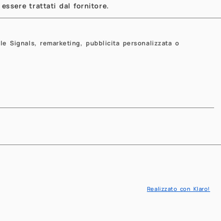
that area and explain how, for
essere trattati dal fornitore.
ngle neural Bayes estimator can
t involve varying sample sizes,
le Signals, remarketing, pubblicita personalizzata o
, and varying censoring levels
ology will be illustrated by
ver the Red Sea, and air
. Joint work with Jordan
t-Mangion. This initiative is
t "Departments of Excellence
tecnico di Milano. This activity
owed by meetings with the
 presented at the talk. Contact:
Realizzato con Klaro!