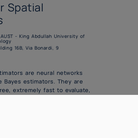
r Spatial
s
AUST - King Abdullah University of
ology
lding 16B, Via Bonardi, 9
timators are neural networks
e Bayes estimators. They are
free, extremely fast to evaluate,
 rapid uncertainty
while also (approximately)
f Bayes estimators. Neural Bayes
 extremes models observed in
ational bottleneck. In this