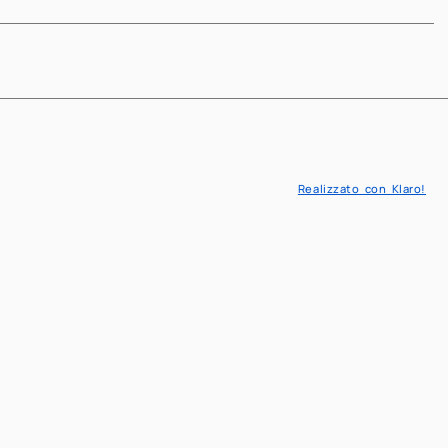
Next
Realizzato con Klaro!
IT
EN
Matematica
novativa