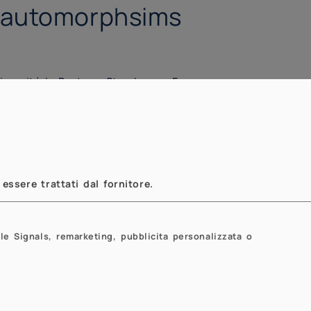
d automorphsims
versité L. Pasteur, Strasbourg, France
atematica - Università degli Studi di
i 50 - Milano - Sala di Rappresentanza
essere trattati dal fornitore.
le Signals, remarketing, pubblicita personalizzata o
Next