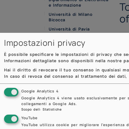
T
e Informazione
Università di Milano
of
Bicocca
Università di Pavia
RISM - Riemann
Impostazioni privacy
International School of
Mathematics
È possibile specificare le impostazioni di privacy che s
Informazioni dettagliate sono disponibili nella nostre p
Hai il diritto di revocare il tuo consenso in qualsiasi 
In caso di revoca del consenso al trattamento dei dati, i
Google Analytics 4
Google Analytics 4 viene usato esclusivamente per sta
collegamenti a Google Ads.
Scopo dell
:
Statistiche
YouTube
YouTube utilizza cookie per migliorare l'esperienza d