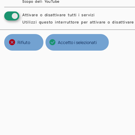
P
Scopo dell
:
YouTube
Attivare o disattivare tutti i servizi
Utilizzi questo interruttore per attivare o disattivare 
Rifiuto
Accetto i selezionati
Strutture del Politecnico
Na
Ateneo
Il 
Scuole
No