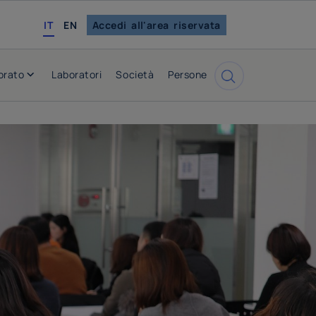
english
IT
EN
Accedi all'area riservata
orato
Laboratori
Società
Persone
Cerca