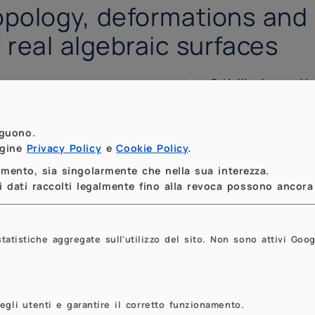
opology, deformations an
 real algebraic surfaces
V. Kharlamov, Uni
Dipartimento di M
Milano - Via Saldin
eguono.
agine
Privacy Policy
e
Cookie Policy
.
momento, sia singolarmente che nella sua interezza.
 dati raccolti legalmente fino alla revoca possono ancora 
tistiche aggregate sull'utilizzo del sito. Non sono attivi Goog
egli utenti e garantire il corretto funzionamento.
Previous