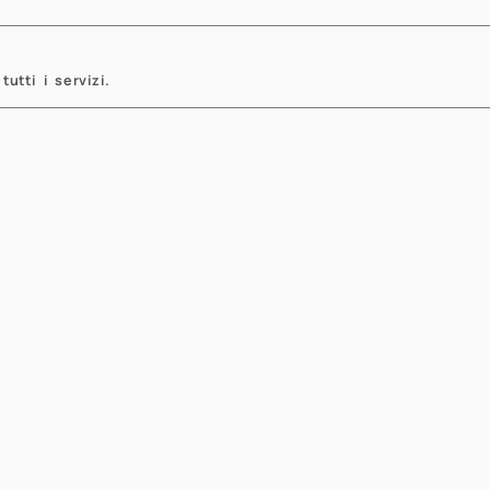
revious
tutti i servizi.
viga il sito
Formazione
Dipartimento
Ingegneria 
tizie
Didattica In