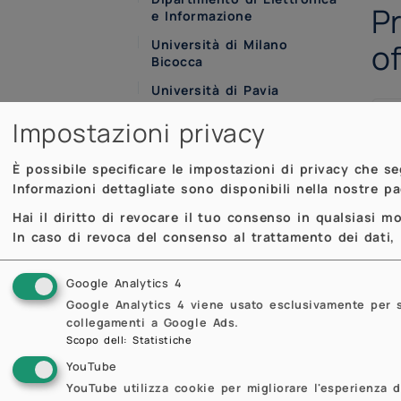
P
e Informazione
Università di Milano
o
Bicocca
Università di Pavia
RISM - Riemann
Impostazioni privacy
International School of
Mathematics
È possibile specificare le impostazioni di privacy che s
Informazioni dettagliate sono disponibili nella nostre p
Hai il diritto di revocare il tuo consenso in qualsiasi 
In caso di revoca del consenso al trattamento dei dati, i
Google Analytics 4
Google Analytics 4 viene usato esclusivamente per sta
collegamenti a Google Ads.
Scopo dell
:
Statistiche
YouTube
YouTube utilizza cookie per migliorare l'esperienza d