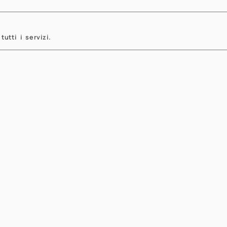
revious
tutti i servizi.
viga il sito
Formazione
Dipartimento
Ingegneria 
tizie
Didattica In