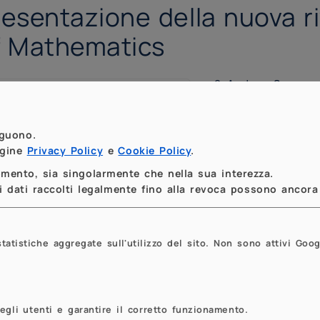
resentazione della nuova ri
f Mathematics
Andrew Sommese,
Dipartimento di M
Milano - Via Saldin
eguono.
agine
Privacy Policy
e
Cookie Policy
.
momento, sia singolarmente che nella sua interezza.
 dati raccolti legalmente fino alla revoca possono ancora 
tistiche aggregate sull'utilizzo del sito. Non sono attivi Goog
egli utenti e garantire il corretto funzionamento.
Previous