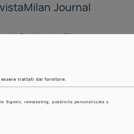
vistaMilan Journal
 Notre Dame University, USA
atematica - Università degli Studi di
i 50 - Milano - Sala di Rappresentanza
essere trattati dal fornitore.
le Signals, remarketing, pubblicita personalizzata o
Next