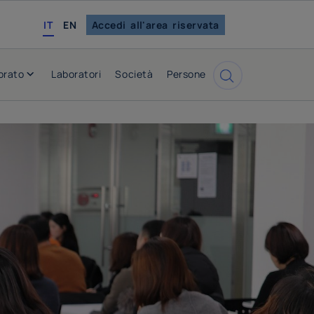
english
IT
EN
Accedi all'area riservata
orato
Laboratori
Società
Persone
Cerca