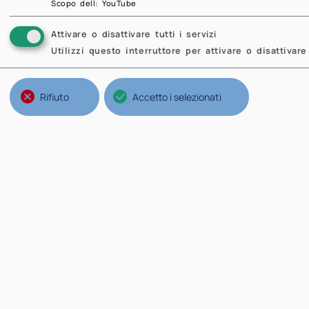
P
Scopo dell
:
YouTube
Attivare o disattivare tutti i servizi
Utilizzi questo interruttore per attivare o disattivare 
Rifiuto
Accetto i selezionati
Strutture del Politecnico
Na
Ateneo
Il 
Scuole
No