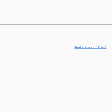
Next
Realizzato con Klaro!
IT
EN
Matematica
novativa