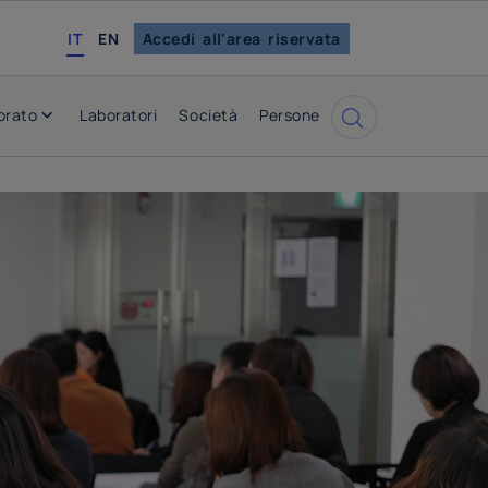
english
IT
EN
Accedi all'area riservata
orato
Laboratori
Società
Persone
Cerca