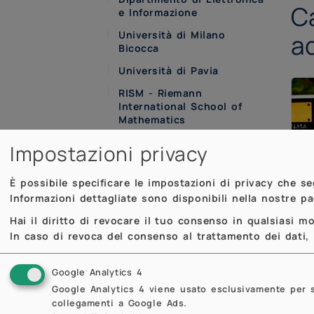
C
e Informazione
Università di Milano
a
Bicocca
Università di Pavia
RISM - Riemann
International School of
Mathematics
Impostazioni privacy
È possibile specificare le impostazioni di privacy che s
Informazioni dettagliate sono disponibili nella nostre p
Hai il diritto di revocare il tuo consenso in qualsiasi 
In caso di revoca del consenso al trattamento dei dati, i
Google Analytics 4
Google Analytics 4 viene usato esclusivamente per sta
collegamenti a Google Ads.