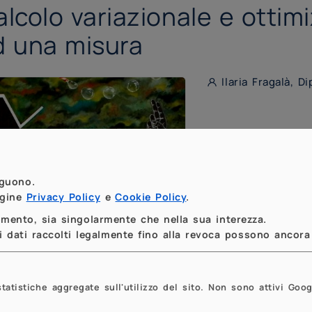
alcolo variazionale e ottim
d una misura
Ilaria Fragalà, D
eguono.
agine
Privacy Policy
e
Cookie Policy
.
momento, sia singolarmente che nella sua interezza.
 dati raccolti legalmente fino alla revoca possono ancora 
tistiche aggregate sull'utilizzo del sito. Non sono attivi Goog