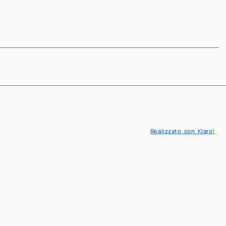
Next
Next
Realizzato con Klaro!
IT
EN