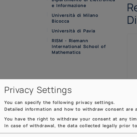
Re
e Informazione
Università di Milano
Di
Bicocca
Università di Pavia
RISM - Riemann
International School of
Mathematics
Privacy Settings
You can specify the following privacy settings.
Detailed information and how to withdraw consent are a
tur
You have the right to withdraw your consent at any time,
cos
In case of withdrawal, the data collected legally prior 
com