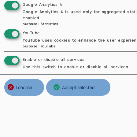
ins
Google Analytics 4
pri
Google Analytics 4 is used only for aggregated stat
enabled.
num
purpose
:
Statistics
geo
YouTube
lib
YouTube uses cookies to enhance the user experienc
con
purpose
:
YouTube
dis
Enable or disable all services
pro
Use this switch to enable or disable all services.
I decline
Accept selected
P