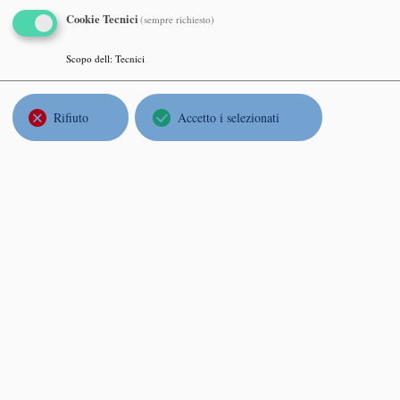
Well p
Cookie Tecnici
(sempre richiesto)
Merco
aula U
Scopo dell
:
Tecnici
Rifiuto
Accetto i selezionati
Alber
Model
Giove
aula U
Macie
Why is
Luned
Aula S