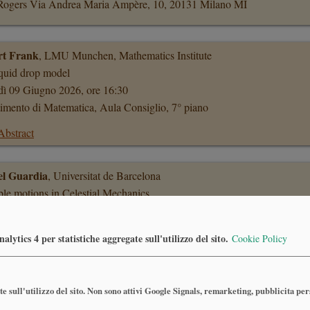
Rogers Via Andrea Maria Ampère, 10, 20131 Milano MI
t Frank
, LMU Munchen, Mathematics Institute
iquid drop model
dì 09 Giugno 2026, ore 16:30
imento di Matematica, Aula Consiglio, 7° piano
Abstract
l Guardia
, Universitat de Barcelona
le motions in Celestial Mechanics
ledì 04 Marzo 2026, ore 14:30
03 - Via Mangiagalli 25 - Università degli Studi di Milano
lytics 4 per statistiche aggregate sull'utilizzo del sito.
Cookie Policy
Abstract
e sull'utilizzo del sito. Non sono attivi Google Signals, remarketing, pubblicita pe
 Ambrosio
, SNS Pisa