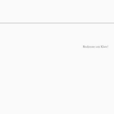
ent spaces: a survey
- Bicocca
Realizzato con Klaro!
olitecnico di Milano, via Bonardi 9