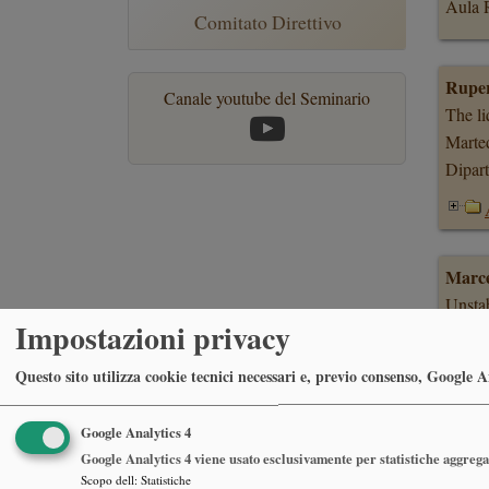
Aula 
Comitato Direttivo
Ruper
Canale youtube del Seminario
The l
Marte
Dipart
Marce
Unstab
Impostazioni privacy
Merco
aula C
Questo sito utilizza cookie tecnici necessari e, previo consenso, Google Ana
Google Analytics 4
Google Analytics 4 viene usato esclusivamente per statistiche aggregat
Luigi
Scopo dell
:
Statistiche