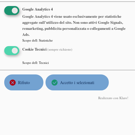
di Milano
Google Analytics 4
Google Analytics 4 viene usato esclusivamente per statistiche
Abstract
aggregate sull'utilizzo del sito. Non sono attivi Google Signals,
remarketing, pubblicita personalizzata o collegamenti a Google
Ads.
Alberto Bressan
, The Pennsylvania State University
Scopo dell
:
Statistiche
Optimal control of propagation fronts and moving sets
Cookie Tecnici
(sempre richiesto)
Martedì 06 Giugno 2023, ore 16:30
Sala Consiglio 7^ piano, Dipartimento di Matematica ed. 14,
Scopo dell
:
Tecnici
Politecnico di Milano
Abstract
Rifiuto
Accetto i selezionati
Jean-Luc Sauvageot
, French National Centre for Scientific
Realizzato con Klaro!
Research CNRS · Institut de Mathématiques de Jussieu, Paris
Dirichlet forms, Spectral Triples and Fredholm modules in
Noncommutative Geometry
Lunedì 22 Maggio 2023, ore 16:30
Aula Consiglio 7° piano Edificio 14 La Nave Dipartimento di