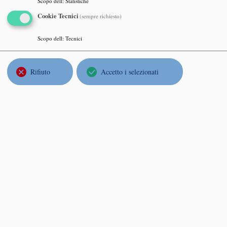
Aless
Scopo dell
:
Statistiche
Sobole
Cookie Tecnici
(sempre richiesto)
Venerd
Scopo dell
:
Tecnici
Sala C
Rifiuto
Accetto i selezionati
Italo
On th
http:/
Luned
Sala d
Maïti
Variat
Luned
Sala C