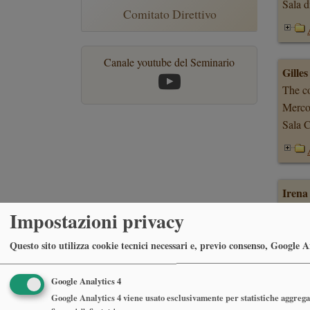
Sala d
Comitato Direttivo
Canale youtube del Seminario
Gille
The co
Merco
Sala C
Irena
How to
Impostazioni privacy
http:/
Merco
Questo sito utilizza cookie tecnici necessari e, previo consenso, Google Ana
Sala C
Google Analytics 4
Google Analytics 4 viene usato esclusivamente per statistiche aggregat