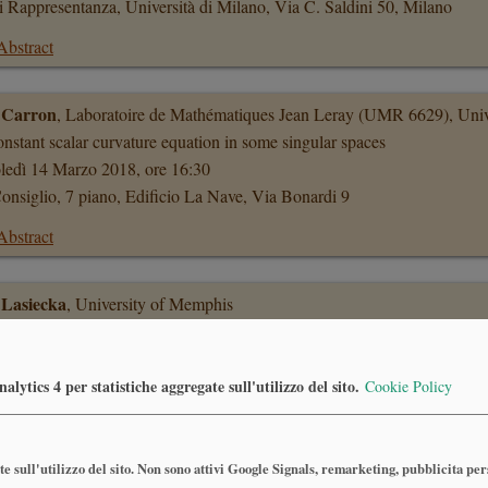
i Rappresentanza, Università di Milano, Via C. Saldini 50, Milano
Abstract
s Carron
, Laboratoire de Mathématiques Jean Leray (UMR 6629), Uni
nstant scalar curvature equation in some singular spaces
ledì 14 Marzo 2018, ore 16:30
onsiglio, 7 piano, Edificio La Nave, Via Bonardi 9
Abstract
 Lasiecka
, University of Memphis
 eliminate\control flutter arising in flow structure interactions
/www.mate.polimi.it/smf/upload/file/allegati/Lasiecka_...o_2018.pdf
ledì 28 Febbraio 2018, ore 16:30
lytics 4 per statistiche aggregate sull'utilizzo del sito.
Cookie Policy
onsiglio, 7 piano, Edificio La Nave, Via Bonardi 9
e sull'utilizzo del sito. Non sono attivi Google Signals, remarketing, pubblicita pe