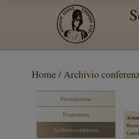
S
Home / Archivio conferen
Presentazione
Programma
Arnau
Recent
Archivio conferenze
Luned