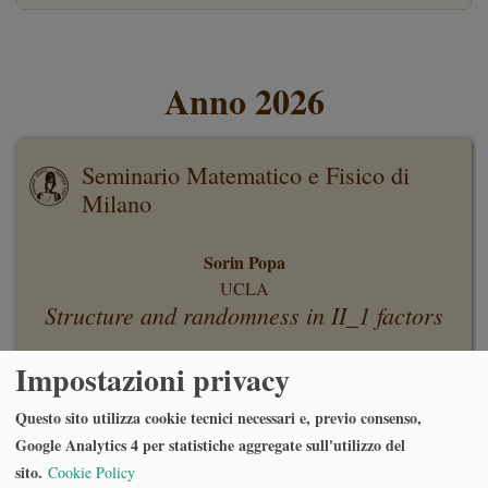
Anno 2026
Seminario Matematico e Fisico di
Milano
Sorin Popa
UCLA
Structure and randomness in II_1 factors
Impostazioni privacy
Lunedì 29 Giugno 2026, ore 16:30
Aula Rogers Via Andrea Maria Ampère, 10, 20131 Milano MI
Questo sito utilizza cookie tecnici necessari e, previo consenso,
Google Analytics 4 per statistiche aggregate sull'utilizzo del
sito.
Cookie Policy