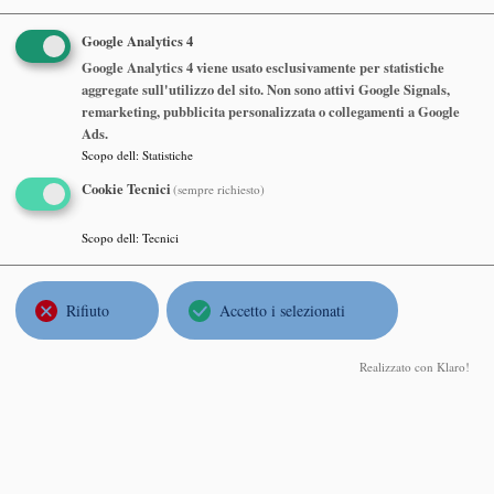
Google Analytics 4
Seminario Matematico e Fisico di
Google Analytics 4 viene usato esclusivamente per statistiche
aggregate sull'utilizzo del sito. Non sono attivi Google Signals,
Milano
remarketing, pubblicita personalizzata o collegamenti a Google
Ads.
Scopo dell
:
Statistiche
Rupert Frank
LMU Munchen, Mathematics Institute
Cookie Tecnici
(sempre richiesto)
The liquid drop model
Scopo dell
:
Tecnici
Martedì 09 Giugno 2026, ore 16:30
Dipartimento di Matematica, Aula Consiglio, 7° piano
Rifiuto
Accetto i selezionati
Realizzato con Klaro!
Abstract
Seminario Matematico e Fisico di