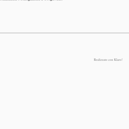
piano
Realizzato con Klaro!
zech Republic