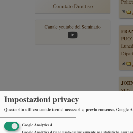
Polite
Comitato Direttivo
Canale youtube del Seminario
FRA
PUO'
Luned
Dipar
JOH
SL(2
Impostazioni privacy
Marted
Univer
Questo sito utilizza cookie tecnici necessari e, previo consenso, Google Ana
Google Analytics 4
ALB
Google Analytics 4 viene usato esclusivamente per statistiche aggregat