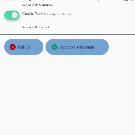
TRAN
Scopo dell
:
Statistiche
http:/
Cookie Tecnici
(sempre richiesto)
Luned
Dipar
Scopo dell
:
Tecnici
Rifiuto
Accetto i selezionati
SUN
Q-CU
Luned
Univer
PAVE
REM
Luned
Dipart