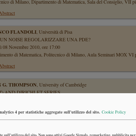
cnico di Milano, Dipartimento di Matematica, Sala del Consiglio, VII p
Abstract
NCO FLANDOLI
, Università di Pisa
 UN NOISE REGOLARIZZARE UNA PDE?
ì 08 Novembre 2010, ore 17:00
timento di Matematica, Politecnico di Milano, Aula Seminari MOX VI 
Abstract
N G. THOMPSON
, University of Cambridge
,Z) AND DIRICHLET SERIES
ì 26 Ottobre 2010, ore 16:30
sità di Milano, Dipartimento di Matematica, Via Saldini
lytics 4 per statistiche aggregate sull'utilizzo del sito.
Cookie Policy
ERTO FARINA
, Université de Picardie
e sull'utilizzo del sito. Non sono attivi Google Signals, remarketing, pubblicita pe