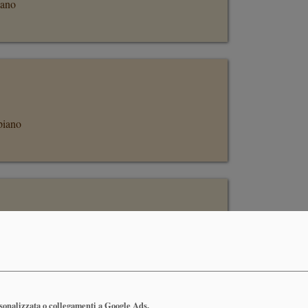
iano
piano
rsonalizzata o collegamenti a Google Ads.