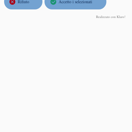
Rifiuto
Accetto i selezionati
CONTROL OF PARTIAL DIFFERENTIAL EQUATIONS
AND NONLINEARITY
Realizzato con Klaro!
Martedì 08 Giugno 2010, ore 16:30
Università di Milano, Dipartimento di Matematica, Via Saldini
50
Abstract
GiUSEPPE ROSARIO MINGIONE
, Università di Parma
ASPETTI NON LINEARI DELLA TEORIA DI
CALDERON-ZYGMUND
Martedì 04 Maggio 2010, ore 16:00
Università di Milano Bicocca, Dipartimento di Matematica e
Applicazioni, Aula 3014
Abstract
La teoria classica di Calderon-Zygmund, nei suoi aspetti
classici, risale agli anni 50 e permette di determinare le