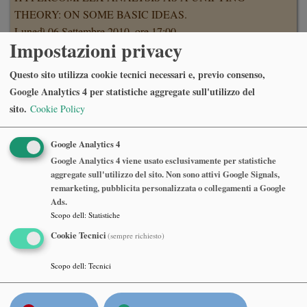
THEORY: ON SOME BASIC IDEAS.
Lunedì 06 Settembre 2010, ore 17:00
Impostazioni privacy
Sala del Consiglio, 7o piano, Dipartimento di Matematica,
Politecnico di Milano.
Questo sito utilizza cookie tecnici necessari e, previo consenso,
Abstract
Google Analytics 4 per statistiche aggregate sull'utilizzo del
sito.
Cookie Policy
GAVRIL FARKAS
, Humboldt Universitaet Berlin
Google Analytics 4
THE BIRATIONAL GEOMETRY OF MODULI SPACES
Google Analytics 4 viene usato esclusivamente per statistiche
OF SPIN CURVES
aggregate sull'utilizzo del sito. Non sono attivi Google Signals,
Lunedì 14 Giugno 2010, ore 15:30
remarketing, pubblicita personalizzata o collegamenti a Google
Università di Milano, Dipartimento di Matematica, Via Saldini,
Ads.
Scopo dell
:
Statistiche
Sala di Rappresentanza
Cookie Tecnici
(sempre richiesto)
Abstract
Scopo dell
:
Tecnici
JEAN-MICHEL CORON
, Université Pierre et Marie Curie -
Paris 6