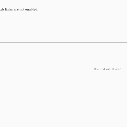
INEARITY
Ads links are not enabled.
ND
Realized with Klaro!
ula 3014
agli anni 50 e permette di determinare le proprietà di
n termini dell integrabilità del dato, nel caso in cui i
i esplicite via operatori di convoluzione integrali, e
i equazioni non-lineari è cosa più recente. Tenterò
re completamente l uso dell Analisi Armonica, e dall
eari.