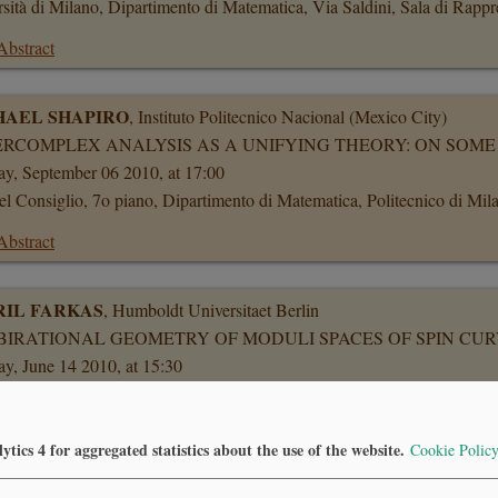
sità di Milano, Dipartimento di Matematica, Via Saldini, Sala di Rapp
Abstract
HAEL SHAPIRO
, Instituto Politecnico Nacional (Mexico City)
RCOMPLEX ANALYSIS AS A UNIFYING THEORY: ON SOME 
y, September 06 2010, at 17:00
el Consiglio, 7o piano, Dipartimento di Matematica, Politecnico di Mil
Abstract
RIL FARKAS
, Humboldt Universitaet Berlin
BIRATIONAL GEOMETRY OF MODULI SPACES OF SPIN CU
y, June 14 2010, at 15:30
sità di Milano, Dipartimento di Matematica, Via Saldini, Sala di Rapp
Abstract
ytics 4 for aggregated statistics about the use of the website.
Cookie Polic