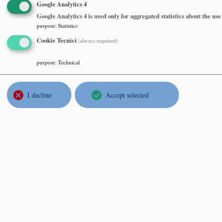
JEA
Google Analytics 4
CONT
Google Analytics 4 is used only for aggregated statistics about the u
purpose
:
Statistics
Tuesda
Univer
Cookie Tecnici
(always required)
purpose
:
Technical
GiUS
I decline
Accept selected
ASPE
Tuesd
Univer