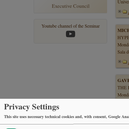
Univer
Executive Council
Youtube channel of the Seminar
MIC
HYPE
Monda
Sala d
GAV
THE 
Monda
Univer
Privacy Settings
This site uses necessary technical cookies and, with consent, Google Anal