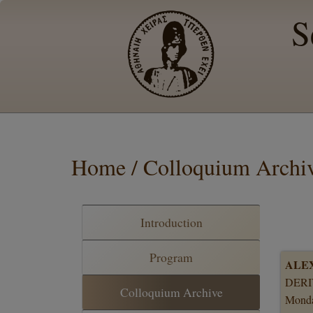
S
Home / Colloquium Archi
Introduction
Program
ALE
DERI
Colloquium Archive
Monda