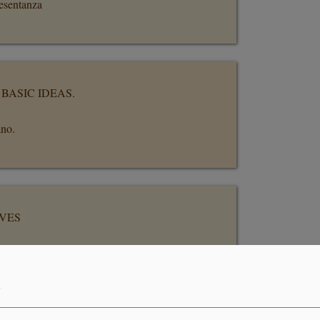
resentanza
BASIC IDEAS.
ano.
RVES
resentanza
y