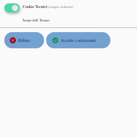
http:
Cookie Tecnici
(sempre richiesto)
Vener
Dipart
Scopo dell
:
Tecnici
Rifiuto
Accetto i selezionati
Donat
Onde s
Merco
Dipart
Dottor
Slawo
Degree
Luned
Dipart