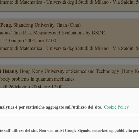
imento di Matematica - Università degli Studi di Milano - Via Saldini 
 Peng
, Shandong University, Jinan (Cina)
nuous Time Risk Measures and Evaluations by BSDE
ì 14 Giugno 2004, ore 17:00
imento di Matematica - Università degli Studi di Milano - Via Saldini 
 Hsiang
, Hong Kong University of Science and Technology (Hong K
 body problems in quantum mechanics
ledì 26 Maggio 2004, ore 17:00
imento di Matematica - Università degli Studi di Milano - Via Saldini 
Abstract
lytics 4 per statistiche aggregate sull'utilizzo del sito.
Cookie Policy
antino Tsallis
, Centro Brasileiro de Pesquisas Físicas (Rio de Janeiro, 
e sull'utilizzo del sito. Non sono attivi Google Signals, remarketing, pubblicita pe
ensive statistical mechanics - Introduction and dynamical foundations