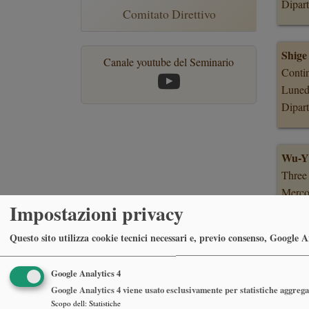
Dipart
Comitato Direttivo
Shige
Canale youtube del Seminario
Conti
Luned
Dipart
Wu-Yi
Three
Merco
Impostazioni privacy
Dipart
Questo sito utilizza cookie tecnici necessari e, previo consenso, Google Ana
Google Analytics 4
Const
Google Analytics 4 viene usato esclusivamente per statistiche aggregat
Nonext
Scopo dell
:
Statistiche