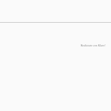
50 - Milano - Sala di Rappresentanza
Realizzato con Klaro!
o Bicocca - Via Bicocca degli Arcimboldi, 8 - Aula
o - Sala di Rappresentanza