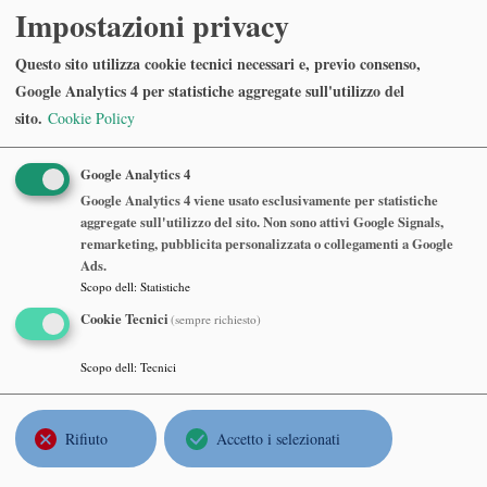
Impostazioni privacy
Benedetto Scimeni
, Universita` di Padova
Giornata Tibiletti - Punti notevoli del quadrangolo piano
Questo sito utilizza cookie tecnici necessari e, previo consenso,
completo
Google Analytics 4 per statistiche aggregate sull'utilizzo del
Martedì 07 Novembre 2006, ore 14:30
sito.
Cookie Policy
Dipartimento di Matematica - Università degli Studi di Milano
Google Analytics 4
Google Analytics 4 viene usato esclusivamente per statistiche
Alessandra Cherubini
, Politecnico di Milano
aggregate sull'utilizzo del sito. Non sono attivi Google Signals,
Giornata Tibiletti - Parole sincronizzanti e collasanti: approccio
remarketing, pubblicita personalizzata o collegamenti a Google
algebrico e informatico
Ads.
Scopo dell
:
Statistiche
Martedì 07 Novembre 2006, ore 15:20
Dipartimento di Matematica - Università degli Studi di Milano
Cookie Tecnici
(sempre richiesto)
Scopo dell
:
Tecnici
Sanjoy Mitter
, Massachusetts Institute of Technology
(Cambridge, Stati Uniti)
Rifiuto
Accetto i selezionati
Information and Entropy Flow in Filtering and Control
Martedì 13 Giugno 2006, ore 17:00