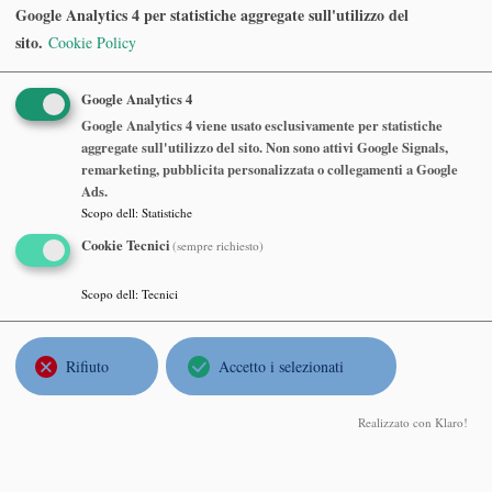
Google Analytics 4 per statistiche aggregate sull'utilizzo del
Abstract
sito.
Cookie Policy
Purity in arithmetic algebraic geometry is the phenomenon
of certain invariants of algebraic varieties being insensitive
Google Analytics 4
to removing closed subvarieties of sufficiently large
Google Analytics 4 viene usato esclusivamente per statistiche
codimension, the Hartogs' extension principle being the
aggregate sull'utilizzo del sito. Non sono attivi Google Signals,
remarketing, pubblicita personalizzata o collegamenti a Google
basic example. The most delicate case of such results is in
Ads.
mixed characteristic (0, p), in which a new approach based
Scopo dell
:
Statistiche
on perfectoid rings has recently been introduced. I will
Cookie Tecnici
(sempre richiesto)
overview it and discuss the results that it has yielded so far.
Scopo dell
:
Tecnici
Benjamin Schlein
, University of Zurich
Landau–Pekar equations and quantum fluctuations for the
Rifiuto
Accetto i selezionati
dynamics of a polaron
Lunedì 20 Settembre 2021, ore 17:00
Realizzato con Klaro!
https://polimi-it.zoom.us/j/82145408841?
pwd=VTZxUVJrYVRjQUltTC9ISnNBbzg3QT09