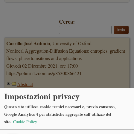
Cerca:
Carrillo José Antonio
, University of Oxford
Nonlocal Aggregation-Diffusion Equations: entropies, gradient
flows, phase transitions and applications
Giovedì 02 Dicembre 2021, ore 17:00
https://polimi-it.zoom.us/j/85300866421
Abstract
Impostazioni privacy
Kestutis Cesnavicius
, Institut de Mathématique d'Orsay,
Questo sito utilizza cookie tecnici necessari e, previo consenso,
Université Paris-Saclay
Google Analytics 4 per statistiche aggregate sull'utilizzo del
The perfectoid approach to purity questions
sito.
Cookie Policy
Lunedì 15 Novembre 2021, ore 16:00
Sala di Rappresentanza, Via C. Saldini 50, Milano e ON LINE