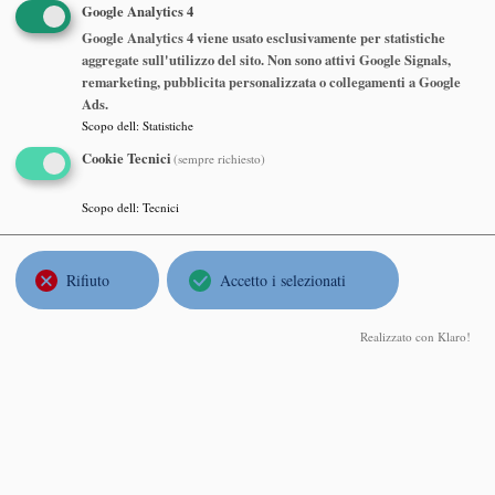
Google Analytics 4
Abstract
Google Analytics 4 viene usato esclusivamente per statistiche
aggregate sull'utilizzo del sito. Non sono attivi Google Signals,
remarketing, pubblicita personalizzata o collegamenti a Google
Benjamin Schlein
, University of Zurich
Ads.
Scopo dell
:
Statistiche
Landau–Pekar equations and quantum fluctuations for the
dynamics of a polaron
Cookie Tecnici
(sempre richiesto)
Lunedì 20 Settembre 2021, ore 17:00
Scopo dell
:
Tecnici
https://polimi-it.zoom.us/j/82145408841?
pwd=VTZxUVJrYVRjQUltTC9ISnNBbzg3QT09
Rifiuto
Accetto i selezionati
Abstract
Realizzato con Klaro!
Jean Dolbeault
, Université Paris Dauphine
Functional inequalities: nonlinear flows and entropy methods as
a tool for obtaining sharp and constructive results
Martedì 06 Luglio 2021, ore 17:00
https://polimi-it.zoom.us/j/81798558580