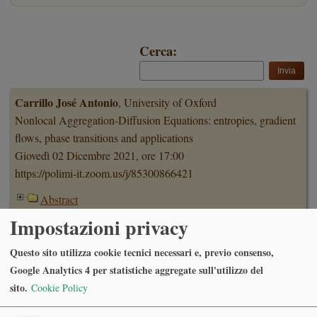
Cerca:
Carrillo José Antonio
, University of Oxford
Nonlocal Aggregation-Diffusion Equations: entropies, gradient
flows, phase transitions and applications
Giovedì 02 Dicembre 2021, ore 17:00
https://polimi-it.zoom.us/j/85300866421
Abstract
Impostazioni privacy
Kestutis Cesnavicius
, Institut de Mathématique d'Orsay,
Questo sito utilizza cookie tecnici necessari e, previo consenso,
Université Paris-Saclay
Google Analytics 4 per statistiche aggregate sull'utilizzo del
The perfectoid approach to purity questions
sito.
Cookie Policy
Lunedì 15 Novembre 2021, ore 16:00
Sala di Rappresentanza, Via C. Saldini 50, Milano e ON LINE