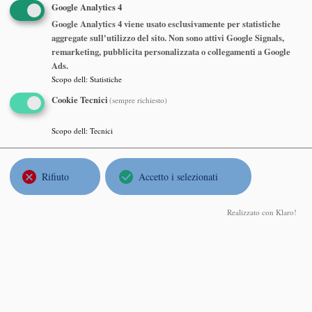
Google Analytics 4
Abstract
Google Analytics 4 viene usato esclusivamente per statistiche
aggregate sull'utilizzo del sito. Non sono attivi Google Signals,
remarketing, pubblicita personalizzata o collegamenti a Google
Benjamin Schlein
, University of Zurich
Ads.
Scopo dell
:
Statistiche
Landau–Pekar equations and quantum fluctuations for the
dynamics of a polaron
Cookie Tecnici
(sempre richiesto)
Lunedì 20 Settembre 2021, ore 17:00
Scopo dell
:
Tecnici
https://polimi-it.zoom.us/j/82145408841?
pwd=VTZxUVJrYVRjQUltTC9ISnNBbzg3QT09
Rifiuto
Accetto i selezionati
Abstract
Realizzato con Klaro!
Jean Dolbeault
, Université Paris Dauphine
Functional inequalities: nonlinear flows and entropy methods as
a tool for obtaining sharp and constructive results
Martedì 06 Luglio 2021, ore 17:00
https://polimi-it.zoom.us/j/81798558580