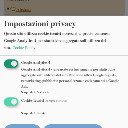
Abstract
Impostazioni privacy
Daniele Struppa
, Chapman University
Questo sito utilizza cookie tecnici necessari e, previo consenso,
Superoscillations and approximation of generalized functions
Google Analytics 4 per statistiche aggregate sull'utilizzo del
Lunedì 10 Giugno 2019, ore 15:15 precise
sito.
Cookie Policy
Sala Consiglio, 7 piano, Edificio La Nave, Via Ponzio 31-33
Abstract
Google Analytics 4
Google Analytics 4 viene usato esclusivamente per statistiche
aggregate sull'utilizzo del sito. Non sono attivi Google Signals,
Alberto Bressan
, Pennsylvania State University
remarketing, pubblicita personalizzata o collegamenti a Google
Multiple solutions for the 2-dimensional Euler equations
Ads.
Lunedì 27 Maggio 2019, ore 16:00 precise
Scopo dell
:
Statistiche
Aula U5-3014 (Edificio 5 terzo piano), Dip. Matematica e
Cookie Tecnici
(sempre richiesto)
Applicazioni, Via Cozzi 55, Milano
Scopo dell
:
Tecnici
Abstract
In one space dimension, it is well known that hyperbolic