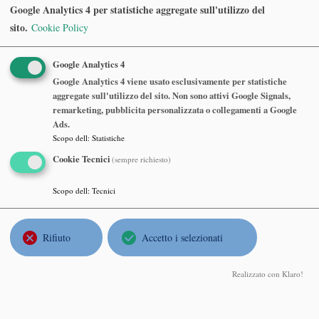
Abstract
Google Analytics 4 per statistiche aggregate sull'utilizzo del
sito.
Cookie Policy
Zeljko Cuckovic
, University of Toledo
∂
¯
Google Analytics 4
¯
¯
¯
The essential norm estimates of Hankel and the
-Neumann
∂
Google Analytics 4 viene usato esclusivamente per statistiche
operators
aggregate sull'utilizzo del sito. Non sono attivi Google Signals,
Venerdì 01 Giugno 2018, ore 11:00
remarketing, pubblicita personalizzata o collegamenti a Google
Sala di Rappresentanza, Università di Milano, Via C. Saldini 50,
Ads.
Milano
Scopo dell
:
Statistiche
Cookie Tecnici
(sempre richiesto)
Abstract
Scopo dell
:
Tecnici
Barry Simon
, California Institute of Technology
Tales of Our Forefathers
Rifiuto
Accetto i selezionati
Martedì 29 Maggio 2018, ore 11:00
Sala Consiglio, 7 piano, Edificio La Nave, Via Bonardi 9
Realizzato con Klaro!
Abstract