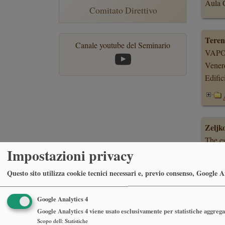
Aula C
Comitato Direttivo
Teren
Canale youtube del Seminario
VAPO
Vener
Edific
Zeljk
The es
Impostazioni privacy
Vener
Sala d
Questo sito utilizza cookie tecnici necessari e, previo consenso, Google Ana
Google Analytics 4
Google Analytics 4 viene usato esclusivamente per statistiche aggregat
Barry
Scopo dell
:
Statistiche