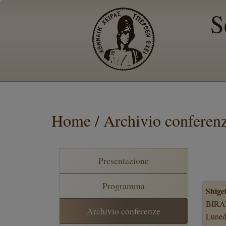
S
Home / Archivio conferen
Presentazione
Programma
Shige
BIRA
Archivio conferenze
Luned