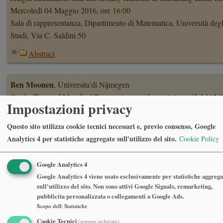
Mercoledì 04 Maggio 2016, ore 16:00
Sala di rappresentanza, Dipartimento di Matematica, Università degl
Studi, Via C. Saldini 50
Abstract
Ben Moonen
, Universita'di Nijmegen
On the Tate and Mumford-Tate conjectures for varieties with h^{2,
Impostazioni privacy
Mercoledì 06 Aprile 2016, ore 17:00
Sala di rappresentanza, Dipartimento di Matematica, Università degl
Questo sito utilizza cookie tecnici necessari e, previo consenso, Google
Studi, Via C. Saldini 50
Analytics 4 per statistiche aggregate sull'utilizzo del sito.
Cookie Policy
Abstract
Google Analytics 4
Google Analytics 4 viene usato esclusivamente per statistiche aggrega
Enzo Mitidieri
, Università degli Studi di Trieste
sull'utilizzo del sito. Non sono attivi Google Signals, remarketing,
Liouville Theorems in PDE’s: old and new
pubblicita personalizzata o collegamenti a Google Ads.
Scopo dell
:
Statistiche
Martedì 15 Marzo 2016, ore 16:30
Sala Consiglio, 7 piano, Dipartimento di Matematica, Via Bonardi 9
Cookie Tecnici
(sempre richiesto)