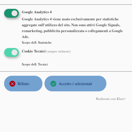
2109 (II piano)
Google Analytics 4
Abstract
Google Analytics 4 viene usato esclusivamente per statistiche
aggregate sull'utilizzo del sito. Non sono attivi Google Signals,
remarketing, pubblicita personalizzata o collegamenti a Google
MASAHIRO YAMAMOTO
, Department of Mathematical
Ads.
Sciences, The University of Tokyo
Scopo dell
:
Statistiche
RECENT UNIQUENESS RESULTS BY CAUCHY DATA
Cookie Tecnici
(sempre richiesto)
ON ARBITRARY SUBBOUNDARY FOR 2-
DIMENSIONAL ELLIPTIC EQUATIONS
Scopo dell
:
Tecnici
Mercoledì 21 Marzo 2012, ore 17:00
Università di Milano, Dipartimento di Matematica, Via Saldini
Rifiuto
Accetto i selezionati
Abstract
Realizzato con Klaro!
LUCA MIGLIORINI
, Università di Bologna
TEOREMI DI SUPPORTO PER FAMIGLIE DI
JACOBIANE COMPATTIFICATE E SCHEMI DI HILBERT
RELATIVI DI FAMIGLIE DI CURVE PIANE