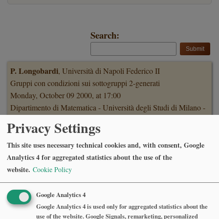
Search:
P. Longobardi
, Università di Napoli Federico II
Gruppi con condizioni sui sottogruppi 2-generati
Monday, October 09 2000, at 17:00
Dipartimento di Matematica - Università degli Studi di Milano -
Via Saldini 50 - Milano - Sala di Rappresentanza
Privacy Settings
This site uses necessary technical cookies and, with consent, Google
Monica Clapp
, Universidad Nacional Autonoma del Mexico
Analytics 4 for aggregated statistics about the use of the
Multiple solutions of perturbed symmetric problems
website.
Cookie Policy
Monday, July 10 2000, at 17:00
Dipartimento di Matematica - Università degli Studi di Milano -
Google Analytics 4
Via Saldini 50 - Milano - Sala di Rappresentanza
Google Analytics 4 is used only for aggregated statistics about the
use of the website. Google Signals, remarketing, personalized