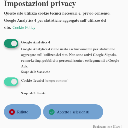
Impostazioni privacy
Questo sito utilizza cookie tecnici necessari e, previo consenso,
Seminario Matematico e Fisico di
Google Analytics 4 per statistiche aggregate sull'utilizzo del
Milano
sito.
Cookie Policy
Rupert Frank
Google Analytics 4
LMU Munchen, Mathematics Institute
Google Analytics 4 viene usato esclusivamente per statistiche
The liquid drop model
aggregate sull'utilizzo del sito. Non sono attivi Google Signals,
remarketing, pubblicita personalizzata o collegamenti a Google
Ads.
Martedì 09 Giugno 2026, ore 16:30
Scopo dell
:
Statistiche
Dipartimento di Matematica, Aula Consiglio, 7° piano
Cookie Tecnici
(sempre richiesto)
Scopo dell
:
Tecnici
Abstract
The liquid drop model was originally
introduced in the nuclear physics literature in
Rifiuto
Accetto i selezionati
1930 and has recently been studied extensively
using techniques from the calculus of
Realizzato con Klaro!