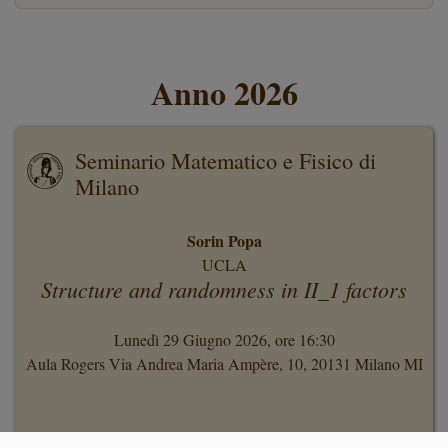
Anno 2026
Seminario Matematico e Fisico di
Milano
Sorin Popa
UCLA
Structure and randomness in II_1 factors
Lunedì 29 Giugno 2026, ore 16:30
Aula Rogers Via Andrea Maria Ampère, 10, 20131 Milano MI