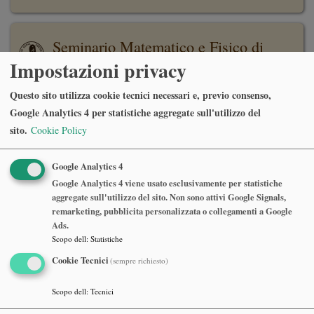
Seminario Matematico e Fisico di
Milano
Impostazioni privacy
Questo sito utilizza cookie tecnici necessari e, previo consenso,
Rupert Frank
Google Analytics 4 per statistiche aggregate sull'utilizzo del
LMU Munchen, Mathematics Institute
sito.
Cookie Policy
The liquid drop model
Google Analytics 4
Martedì 09 Giugno 2026, ore 16:30
Google Analytics 4 viene usato esclusivamente per statistiche
Dipartimento di Matematica, Aula Consiglio, 7° piano
aggregate sull'utilizzo del sito. Non sono attivi Google Signals,
remarketing, pubblicita personalizzata o collegamenti a Google
Ads.
Abstract
Scopo dell
:
Statistiche
Cookie Tecnici
(sempre richiesto)
Scopo dell
:
Tecnici
Seminario Matematico e Fisico di