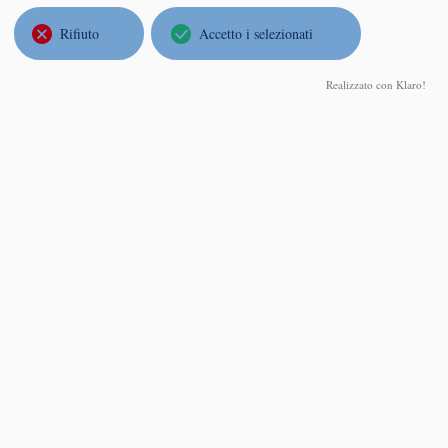
Milano
Rifiuto
Accetto i selezionati
Marcel Guardia
Realizzato con Klaro!
Universitat de Barcelona
Unstable motions in Celestial Mechanics
Mercoledì 04 Marzo 2026, ore 14:30
aula C03 - Via Mangiagalli 25 - Università degli Studi di Milano
Abstract
One of the oldest problems in dynamical
systems is the stability of the Solar System.
That is, consider N bodies moving following
Newton's law of gravitation, one of them with
large mass (the Sun) and the others with small
masses (the planets). If one neglects, the
gravitational interaction between planets, the