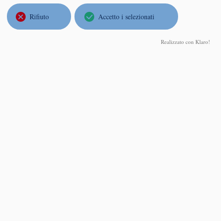
Milano
Rifiuto
Accetto i selezionati
Marcel Guardia
Realizzato con Klaro!
Universitat de Barcelona
Unstable motions in Celestial Mechanics
Mercoledì 04 Marzo 2026, ore 14:30
aula C03 - Via Mangiagalli 25 - Università degli Studi di Milano
Abstract
One of the oldest problems in dynamical
systems is the stability of the Solar System.
That is, consider N bodies moving following
Newton's law of gravitation, one of them with
large mass (the Sun) and the others with small
masses (the planets). If one neglects, the
gravitational interaction between planets, the