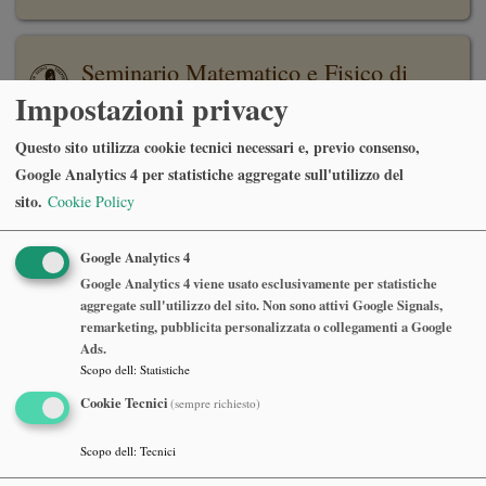
Seminario Matematico e Fisico di
Milano
Impostazioni privacy
Questo sito utilizza cookie tecnici necessari e, previo consenso,
Rupert Frank
Google Analytics 4 per statistiche aggregate sull'utilizzo del
LMU Munchen, Mathematics Institute
sito.
Cookie Policy
The liquid drop model
Google Analytics 4
Martedì 09 Giugno 2026, ore 16:30
Google Analytics 4 viene usato esclusivamente per statistiche
Dipartimento di Matematica, Aula Consiglio, 7° piano
aggregate sull'utilizzo del sito. Non sono attivi Google Signals,
remarketing, pubblicita personalizzata o collegamenti a Google
Ads.
Abstract
Scopo dell
:
Statistiche
Cookie Tecnici
(sempre richiesto)
Scopo dell
:
Tecnici
Seminario Matematico e Fisico di