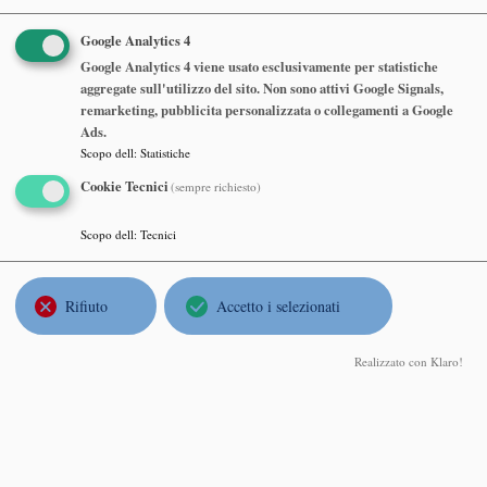
Google Analytics 4
Seminario Matematico e Fisico di
Google Analytics 4 viene usato esclusivamente per statistiche
aggregate sull'utilizzo del sito. Non sono attivi Google Signals,
Milano
remarketing, pubblicita personalizzata o collegamenti a Google
Ads.
Scopo dell
:
Statistiche
Rupert Frank
LMU Munchen, Mathematics Institute
Cookie Tecnici
(sempre richiesto)
The liquid drop model
Scopo dell
:
Tecnici
Martedì 09 Giugno 2026, ore 16:30
Dipartimento di Matematica, Aula Consiglio, 7° piano
Rifiuto
Accetto i selezionati
Realizzato con Klaro!
Abstract
Seminario Matematico e Fisico di