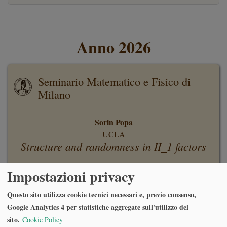
Anno 2026
Seminario Matematico e Fisico di
Milano
Sorin Popa
UCLA
Structure and randomness in II_1 factors
Impostazioni privacy
Lunedì 29 Giugno 2026, ore 16:30
Aula Rogers Via Andrea Maria Ampère, 10, 20131 Milano MI
Questo sito utilizza cookie tecnici necessari e, previo consenso,
Google Analytics 4 per statistiche aggregate sull'utilizzo del
sito.
Cookie Policy