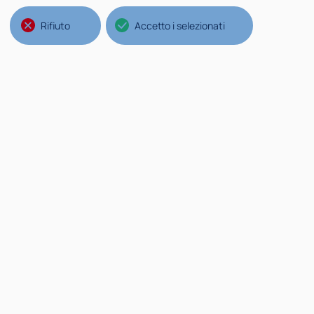
Rifiuto
Accetto i selezionati
Strutture del Politecnico
Na
Ateneo
Il 
Scuole
No
Poli
Mi
Dipartimenti
Po
St
Di
Si
Co
Ne