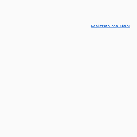
IT
EN
Realizzato con Klaro!
Matematica
novativa
elli Matematici per l'ingegneria
cs & Decision sciences