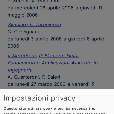
P. Secchi, A. Paganoni
da mercoledì 26 aprile 2006 a giovedì 11
maggio 2006
Simulare la Turbolenza
C. Cercignani
da lunedì 3 aprile 2006 a giovedì 6 aprile
2006
Il Metodo degli Elementi Finiti:
Fondamenti e Applicazioni Avanzate in
Ingegneria
A. Quarteroni, F. Saleri
da lunedì 27 marzo 2006 a venerdì 31
marzo 2006
Impostazioni privacy
Tecniche di Generazione di Griglie per il
Calcolo Scientifico
Questo sito utilizza cookie tecnici necessari e,
previo consenso, Google Analytics 4 per statistiche