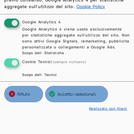
A. Quarteroni, L. Formaggia
aggregate sull'utilizzo del sito.
Cookie Policy
da lunedì 21 novembre 2005 a giovedì 24
novembre 2005
Google Analytics 4
Google Analytics 4 viene usato esclusivamente
«
1
2
3
4
5
6
7
per statistiche aggregate sull'utilizzo del sito. Non
sono attivi Google Signals, remarketing, pubblicita
8
»
personalizzata o collegamenti a Google Ads.
Scopo dell
:
Statistiche
Cookie Tecnici
(sempre richiesto)
Scopo dell
:
Tecnici
Rifiuto
Accetto i selezionati
Realizzato con Klaro!